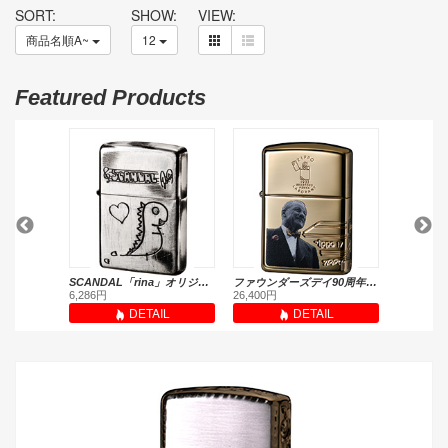
SORT:
SHOW:
VIEW:
商品名順A~
12
Featured Products
ファイア
SCANDAL「rina」オリジナルモデル(受注生産限定品)
ファウンダーズデイ90周年(スペシャルモデル)
天ノ邪鬼 
6,286円
26,400円
13,200円
L
DETAIL
DETAIL