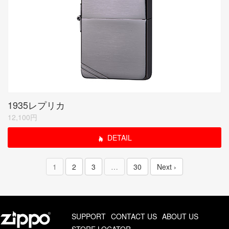
1935レプリカ
12,100円
DETAIL
1
2
3
…
30
Next ›
SUPPORT
CONTACT US
ABOUT US