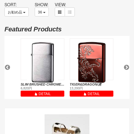
SORT:
SHOW:
VIEW:
お勧め品
36
Featured Products
CUSTOM LINE / カスタムライン
SLIM BRUSHED CHROME / スリム クローム サテーナ
TIGER&DRAGON/虎
6,820円
13,200円
8,778円
L
DETAIL
DETAIL