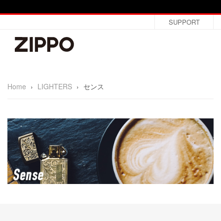
SUPPORT
Home
›
LIGHTERS
›
センス