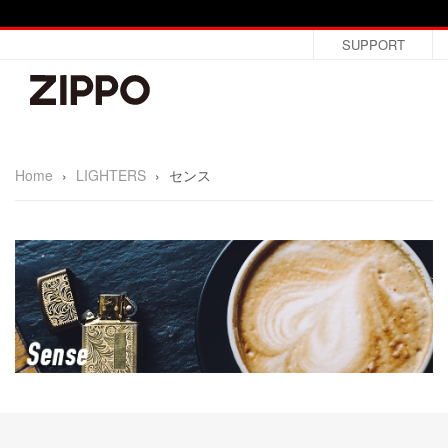
SUPPORT
Home
›
LIGHTERS
›
センス