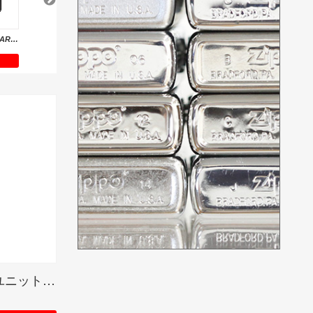
Antique Floral(D)/ARMOR ZIPPO
US MODEL / アイアンストーン
CUSTOM LINE / カスタムライン
1941 REPLICA /1941レプリカ (USED FINISH)
6,820円
55,000円
9,460円
DETAIL
DETAIL
DETAIL
ガスライターインサイドユニット/シングルトーチ(ガスなし)