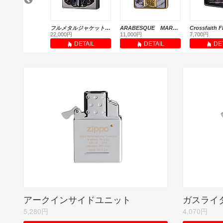
SKULL ALWAYS TOGETHER <いつも一緒。>
フルメタルジャケット-セブンラック(2FMJ-CROS20)
ARABESQUE MARBLE / ホワイトゴールド
円
22,000円
11,000円
7,700円
DETAIL
DETAIL
DETAIL
DE
アークインサイドユニット
5,280円
4,070円