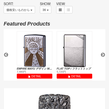
SORT:
SHOW:
VIEW:
価格安いものから
36
Featured Products
Rose Gold / ローズゴールド
EMPiRE MAYU デザイン MODEL チェキ特典付(受注生産限定品)
FLAT TOP / フラットトップ
電鋳板 龍
7,480円
5,720円
6,600円
L
DETAIL
DETAIL