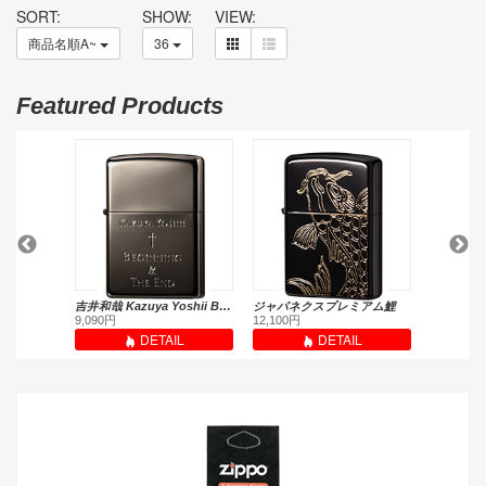
SORT:
SHOW:
VIEW:
商品名順A~
36
Featured Products
RANDOM SKULLWOOD/ランダム スカル ウッド
吉井和哉 Kazuya Yoshii Beginning & The End(受注限定生産品)
ジャパネクスプレミアム鯉
9,090円
12,100円
16,500円
L
DETAIL
DETAIL