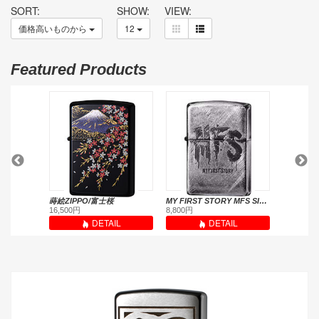
SORT:
SHOW:
VIEW:
価格高いものから
12
Featured Products
湘南乃風10周年YEARオリジナルモデル【134個限定品】
蒔絵ZIPPO/富士桜
MY FIRST STORY MFS SILVER RUDO受注限定モデル<当サイトは紹介のみ>
162KS-R
16,500円
8,800円
13,200円
L
DETAIL
DETAIL