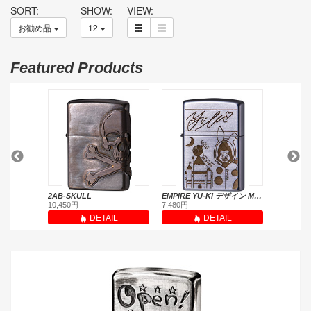
SORT:
SHOW:
VIEW:
お勧め品
12
Featured Products
面GD
2AB-SKULL
EMPiRE YU-Ki デザイン MODEL チェキ特典付(受注生産限定品)
10,450円
7,480円
7,678円
L
DETAIL
DETAIL