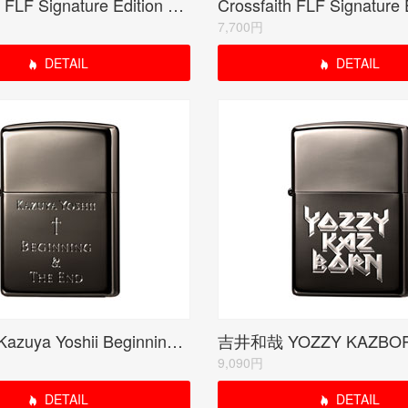
Crossfaith FLF Signature Edition SILVER<ご紹介のみ商品>
7,700円
DETAIL
DETAIL
吉井和哉 Kazuya Yoshii Beginning & The End(受注限定生産品)
9,090円
DETAIL
DETAIL