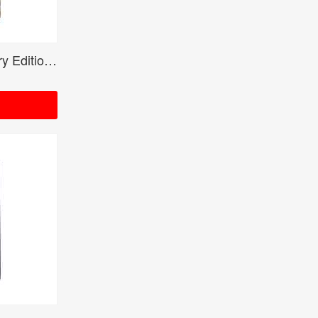
Crossfaith 10th Anniversary Edition GOLD<ご紹介のみ商品>