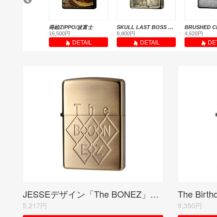
SKULL ALWAYS TOGETHER <いつも一緒。>
蒔絵ZIPPO/波富士
SKULL LAST BOSS <ラスボス的あなたへ。>
円
16,500円
8,800円
4,620円
DETAIL
DETAIL
DETAIL
DE
JESSEデザイン「The BONEZ」オリジナルモデル(受注限定品)
5,217円
9,350円