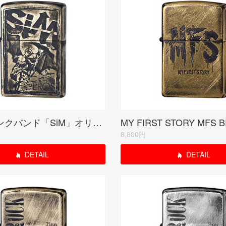
レゲエパンクバンド「SiM」オリジナル 【EROS】 ブラスプレート
8,800円
DETAIL
DETAIL