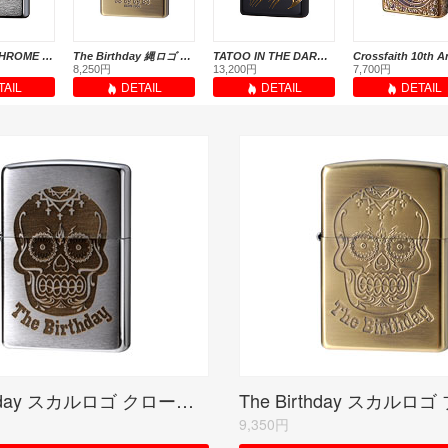
BRUSHED CHROME / クローム サテーナ
The Birthday 縄ロゴ ブラス シリアルナンバー入り(期間限定生産品)
TATOO IN THE DARK NIGHT2(1)/KS-IBM
8,250円
13,200円
7,700円
TAIL
DETAIL
DETAIL
DETAIL
The Birthday スカルロゴ クローム シリアルナンバー入り(期間限定生産品)
9,350円