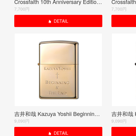
Crossfaith 10th Anniversary Edition BLACK<ご紹介のみ商品>
7,700円
7,700円
DETAIL
吉井和哉 Kazuya Yoshii Beginning & The End(受注限定生産品)
9,090円
9,090円
DETAIL