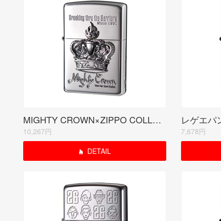
MIGHTY CROWN×ZIPPO COLLABORATION MODEL(受注生産限定品)
10,267円
7,678円
DETAIL