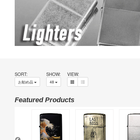
SORT:
SHOW:
VIEW:
お勧め品
48
Featured Products