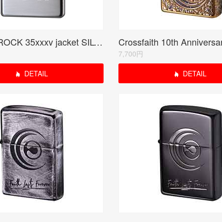
ONE OK ROCK 35xxxv jacket SILVER 受注生産限定品
7,700円
DETAIL
DETAIL