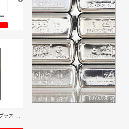
Crossfaith 10th Anniversary Edition GOLD<ご紹介のみ商品>
蒔絵ZIPPO/富士桜
RANDOM SKULLWOOD/ランダム スカル ウッド
Combi Shell(B)GF/ARMOR ZIPPO
16,500円
14,300円
19,250円
DETAIL
DETAIL
DETAIL
The Birthday スカルロゴ ブラス シリアルナンバー入り(期間限定生産品)