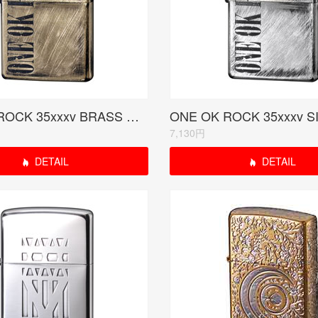
ONE OK ROCK 35xxxv BRASS USED 受注生産限定品
7,130円
DETAIL
DETAIL