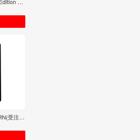
Crossfaith FLF Signature Edition BLACK<ご紹介のみ商品>
吉井和哉 YOZZY KAZBORN(受注限定生産品)