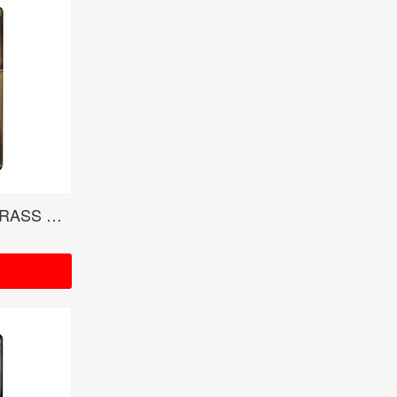
MY FIRST STORY MFS BRASS RUDO受注限定モデル<当サイトは紹介のみ>