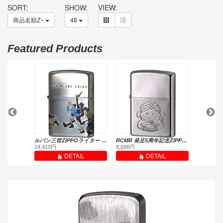
SORT:
SHOW:
VIEW:
商品名順Z~
48
Featured Products
ルパン三世ZIPPOライター 4サイド・チェイス
RCMR 発足5周年記念ZIPPO<当サイトは紹介のみ>
2MPP-Sku
14,410円
8,686円
12,100円
L
DETAIL
DETAIL