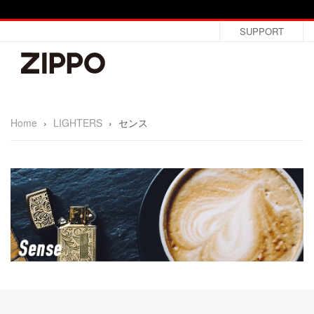
SUPPORT
Home
›
LIGHTERS
›
センス