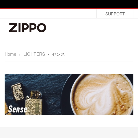
SUPPORT
Home
›
LIGHTERS
›
センス