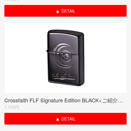
DETAIL
Crossfaith FLF Signature Edition BLACK<ご紹介のみ商品>
7,700円
DETAIL