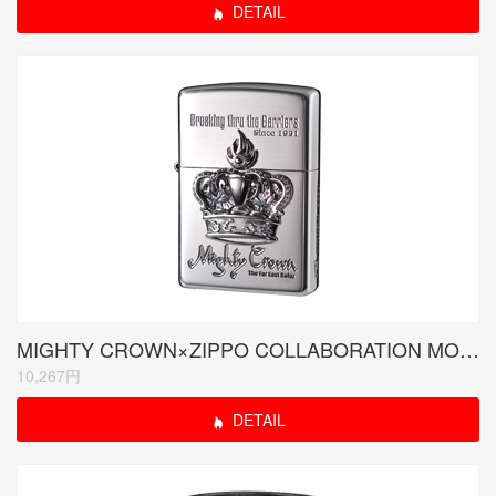
DETAIL
MIGHTY CROWN×ZIPPO COLLABORATION MODEL(受注生産限定品)
10,267円
DETAIL