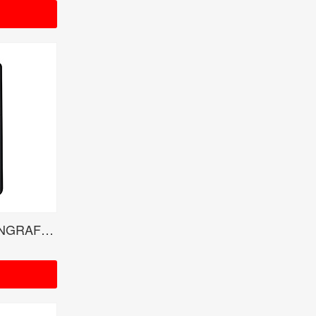
RADIO CRAZY × ROTTENGRAFFTYコラボモデル マットブラック