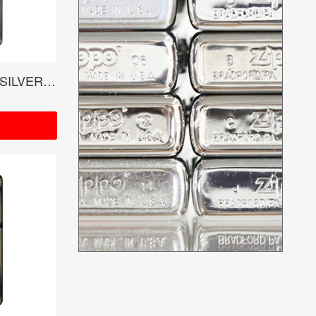
MY FIRST STORY LOGO SILVER RUDO受注限定モデル<当サイトは紹介のみ>