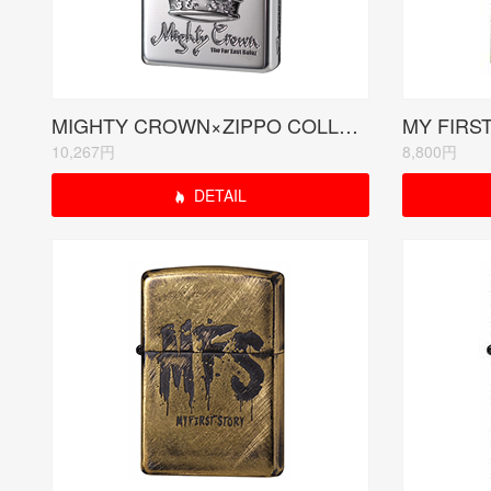
MIGHTY CROWN×ZIPPO COLLABORATION MODEL(受注生産限定品)
10,267円
8,800円
DETAIL