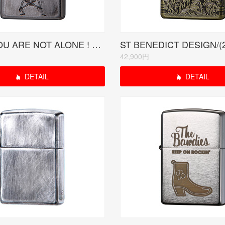
SKULL YOU ARE NOT ALONE ! <俺たちがいるぜ!>
ST BENEDICT DESIGN/(
42,900円
DETAIL
DETAIL