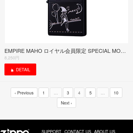
EMPiRE MAHO ロイヤル会員限定 SPECIAL MODEL (受注生産品)
8,250円
DETAIL
‹ Previous
1
…
3
4
5
…
10
Next ›
SUPPORT
CONTACT US
ABOUT US