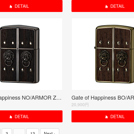
DETAIL
DETAIL
Gate of Happiness NO/ARMOR ZIPPO
20,900円
DETAIL
DETAIL
3
…
13
Next ›