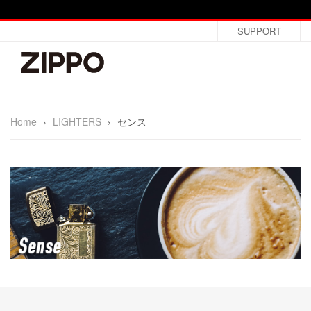
SUPPORT
Home
›
LIGHTERS
›
センス