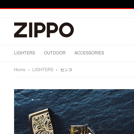
LIGHTERS
OUTDOOR
ACCESSORIES
Home
›
LIGHTERS
›
センス