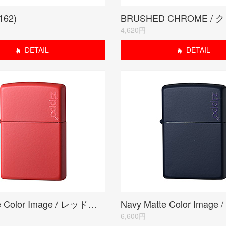
62)
4,620円
DETAIL
DETAIL
Red Matte Color Image / レッドマット(ZIPPO LOGO)
6,600円