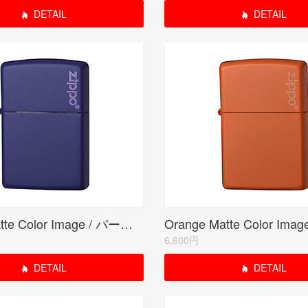
DETAIL
DETAIL
Purple Matte Color Image / パープルマット(ZIPPO LOGO)
6,600円
DETAIL
DETAIL