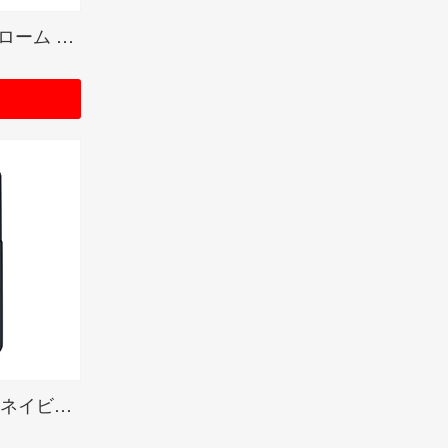
BRUSHED CHROME / クローム サテーナ
Navy Matte Color Image / ネイビーマット(ZIPPO LOGO)