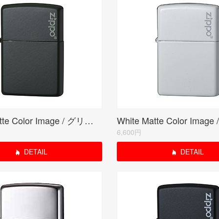
Green Matte Color Image / グリーンマット(ZIPPO LOGO)
6,600円
DETAIL
DETAIL