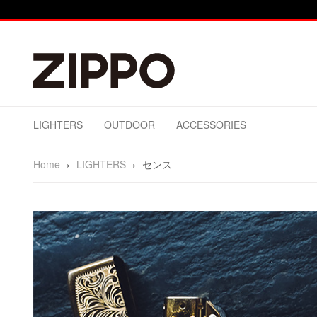
LIGHTERS
OUTDOOR
ACCESSORIES
Home
›
LIGHTERS
›
センス