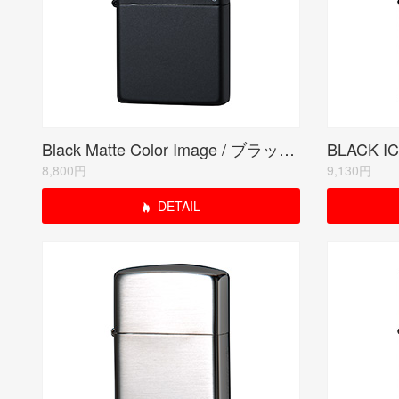
Black Matte Color Image / ブラックマット(ZIPPO LOGO)
BLACK 
8,800円
9,130円
DETAIL