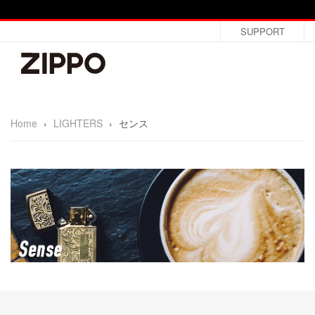
SUPPORT
Home
›
LIGHTERS
›
センス