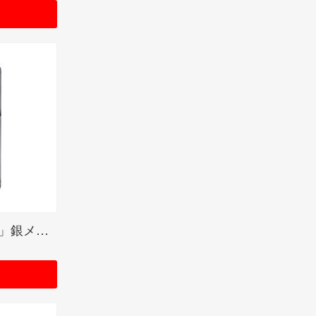
光宗薫デザイン「ikimono」銀メッキユーズド仕上げ シリアルナンバー入り受注限定品