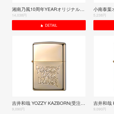
湘南乃風10周年YEARオリジナルモデル【134個限定品】
14,038円
5,238円
DETAIL
吉井和哉 YOZZY KAZBORN(受注限定生産品)
9,090円
9,090円