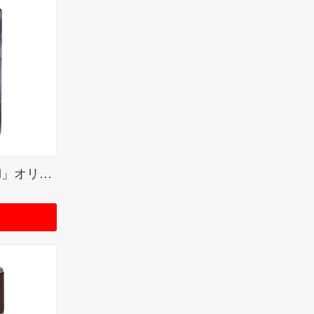
レゲエパンクバンド「SiM」オリジナル 【EROS】 シルバープレート