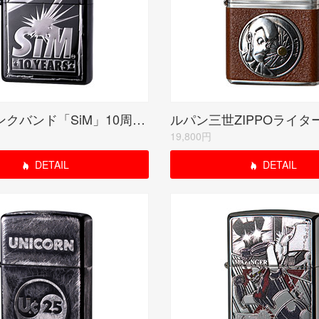
レゲエパンクバンド「SiM」10周年記念モデル【10YEARS】ミラーブラック
19,800円
DETAIL
DETAIL