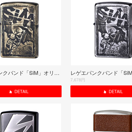
レゲエパンクバンド「SiM」オリジナル 【EROS】 ブラスプレート
7,678円
DETAIL
DETAIL