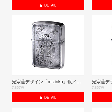
DETAIL
光宗薫デザイン「mizinko」銀メッキユーズド仕上げ シリアルナンバー入り受注限定品
7,857円
7,857円
DETAIL