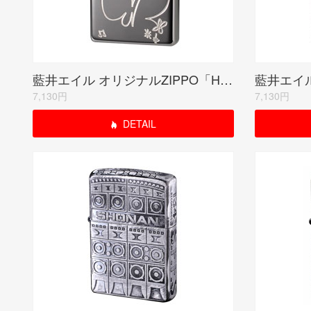
藍井エイル オリジナルZIPPO「HANDWRITING」ブラックミラー
7,130円
7,130円
DETAIL