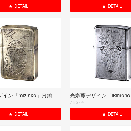
DETAIL
DETAIL
光宗薫デザイン「mizinko」真鍮メッキユーズド仕上げ シリアルナンバー入り受注限定品
7,857円
DETAIL
DETAIL