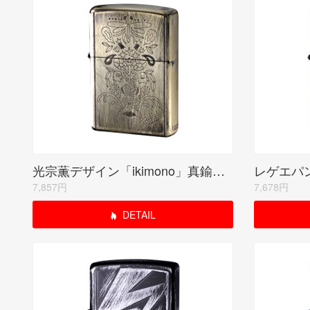
光宗薫デザイン「ikimono」真鍮メッキユーズド仕上げ シリアルナンバー入り受注限定品
7,857円
7,678円
DETAIL