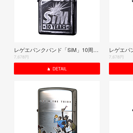
レゲエパンクバンド「SiM」10周年記念モデル【10YEARS】ユーズドブラック
7,678円
7,678円
DETAIL