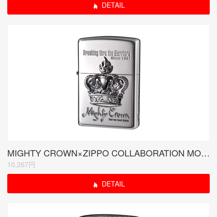
DETAIL
MIGHTY CROWN×ZIPPO COLLABORATION MODEL(受注生産限定品)
10,267円
DETAIL