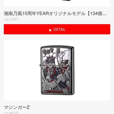
湘南乃風10周年YEARオリジナルモデル【134個限定品】
14,038円
DETAIL
マジンガーZ
13,860円