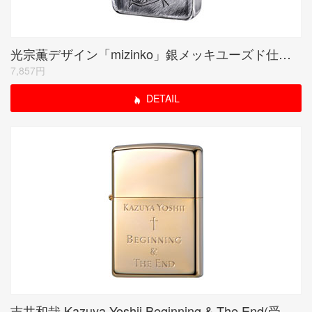
光宗薫デザイン「mizinko」銀メッキユーズド仕上げ シリアルナンバー入り受注限定品
7,857円
DETAIL
吉井和哉 Kazuya Yoshii Beginning & The End(受注限定生産品)